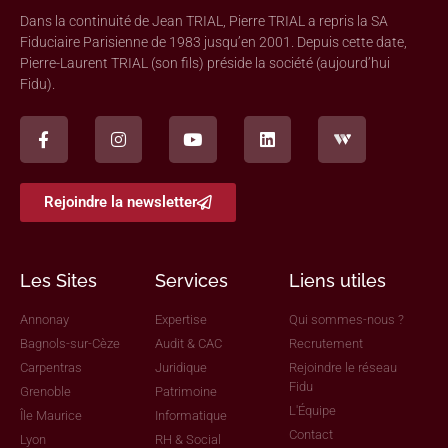
Dans la continuité de Jean TRIAL, Pierre TRIAL a repris la SA
Fiduciaire Parisienne de 1983 jusqu’en 2001. Depuis cette date,
Pierre-Laurent TRIAL (son fils) préside la société (aujourd’hui
Fidu).
Rejoindre la newsletter
Les Sites
Services
Liens utiles
Annonay
Expertise
Qui sommes-nous ?
Bagnols-sur-Cèze
Audit & CAC
Recrutement
Carpentras
Juridique
Rejoindre le réseau
Fidu
Grenoble
Patrimoine
L'Équipe
Île Maurice
Informatique
Contact
Lyon
RH & Social