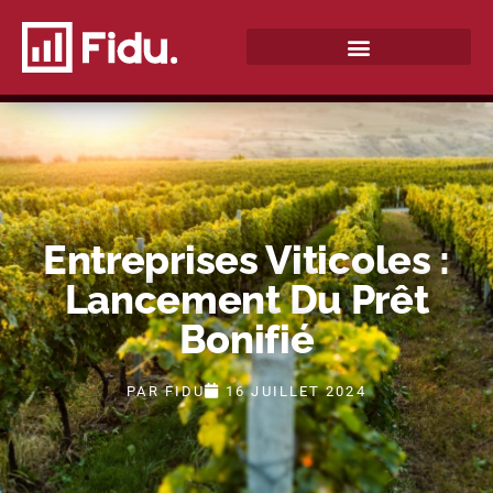
QUI SOMMES-NOUS ?
Entreprises Viticoles :
Lancement Du Prêt
Bonifié
PAR
FIDU
16 JUILLET 2024