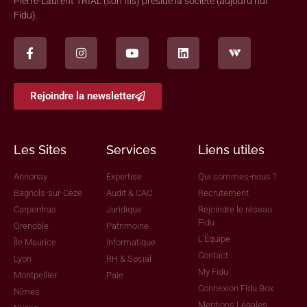
Pierre-Laurent TRIAL (son fils) préside la société (aujourd’hui
Fidu).
Rejoindre la newsletter
Les Sites
Services
Liens utiles
Annonay
Expertise
Qui sommes-nous ?
Bagnols-sur-Cèze
Audit & CAC
Recrutement
Carpentras
Juridique
Rejoindre le réseau
Fidu
Grenoble
Patrimoine
L'Équipe
Île Maurice
Informatique
Contact
Lyon
RH & Social
My Fidu
Montpellier
Paie
Connexion Fidu Box
Nîmes
Mentions Légales