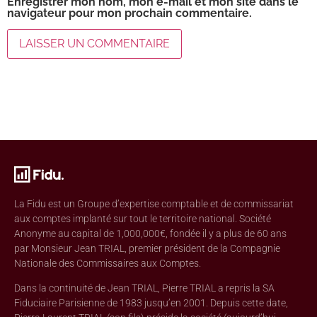
Enregistrer mon nom, mon e-mail et mon site dans le
navigateur pour mon prochain commentaire.
La Fidu est un Groupe d’expertise comptable et de commissariat
aux comptes implanté sur tout le territoire national. Société
Anonyme au capital de 1,000,000€, fondée il y a plus de 60 ans
par Monsieur Jean TRIAL, premier président de la Compagnie
Nationale des Commissaires aux Comptes.
Dans la continuité de Jean TRIAL, Pierre TRIAL a repris la SA
Fiduciaire Parisienne de 1983 jusqu’en 2001. Depuis cette date,