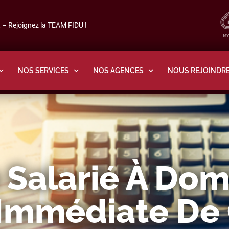
– Rejoignez la TEAM FIDU !
NOS SERVICES
NOS AGENCES
NOUS REJOINDR
Salarié À Domi
Immédiate De 