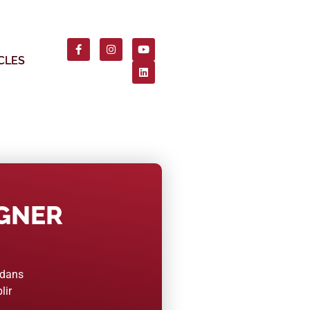
CLES
AGNER
 dans
lir