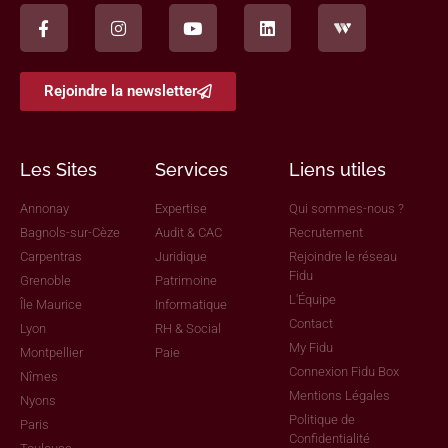
Rejoindre la newsletter
Les Sites
Services
Liens utiles
Annonay
Expertise
Qui sommes-nous ?
Bagnols-sur-Cèze
Audit & CAC
Recrutement
Carpentras
Juridique
Rejoindre le réseau
Fidu
Grenoble
Patrimoine
L'Équipe
Île Maurice
Informatique
Contact
Lyon
RH & Social
My Fidu
Montpellier
Paie
Connexion Fidu Box
Nîmes
Mentions Légales
Nyons
Politique de
Paris
Confidentialité