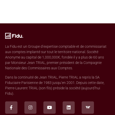
La Fidu est un Groupe d’expertise comptable et de commissariat
aux comptes implanté sur tout le territoire national. Société
Anonyme au capital de 1,000,000€, fondée il y a plus de 60 ans
par Monsieur Jean TRIAL, premier président de la Compagnie
Nationale des Commissaires aux Comptes.
Dans la continuité de Jean TRIAL, Pierre TRIAL a repris la SA
Fiduciaire Parisienne de 1983 jusqu’en 2001. Depuis cette date,
Pierre-Laurent TRIAL (son fils) préside la société (aujourd’hui
Fidu).