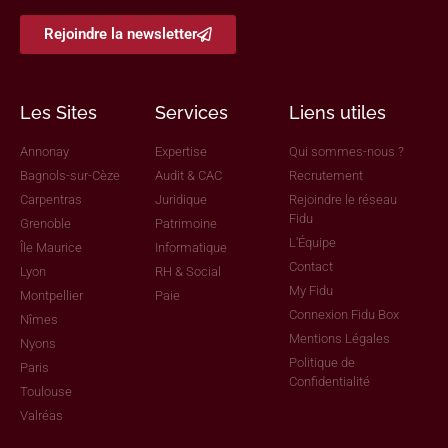
Rejoindre la newsletter
Les Sites
Services
Liens utiles
Annonay
Expertise
Qui sommes-nous ?
Bagnols-sur-Cèze
Audit & CAC
Recrutement
Carpentras
Juridique
Rejoindre le réseau
Fidu
Grenoble
Patrimoine
L'Équipe
Île Maurice
Informatique
Contact
Lyon
RH & Social
My Fidu
Montpellier
Paie
Connexion Fidu Box
Nîmes
Mentions Légales
Nyons
Politique de
Paris
Confidentialité
Toulouse
Valréas