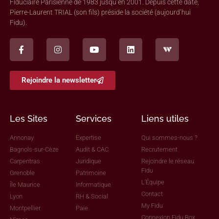
Fiduciaire Parisienne de 1983 jusqu’en 2001. Depuis cette date,
Pierre-Laurent TRIAL (son fils) préside la société (aujourd’hui
Fidu).
Rejoindre la newsletter
Les Sites
Services
Liens utiles
Annonay
Expertise
Qui sommes-nous ?
Bagnols-sur-Cèze
Audit & CAC
Recrutement
Carpentras
Juridique
Rejoindre le réseau
Fidu
Grenoble
Patrimoine
L'Équipe
Île Maurice
Informatique
Contact
Lyon
RH & Social
My Fidu
Montpellier
Paie
Connexion Fidu Box