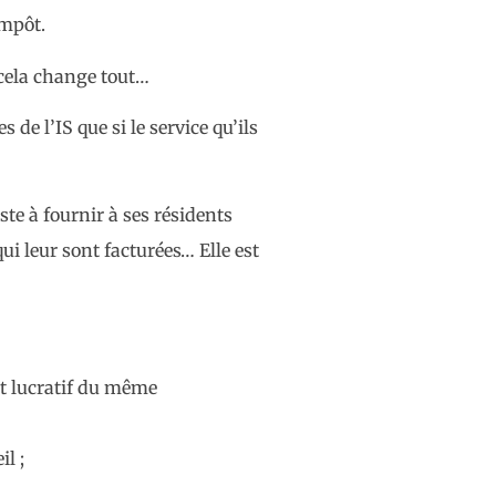
mpôt.
e cela change tout…
 de l’IS que si le service qu’ils
ste à fournir à ses résidents
i leur sont facturées… Elle est
ut lucratif du même
il ;