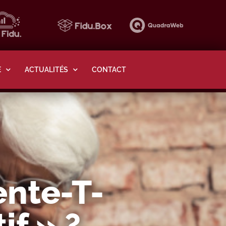
E
ACTUALITÉS
CONTACT
ente-T-
if » ?