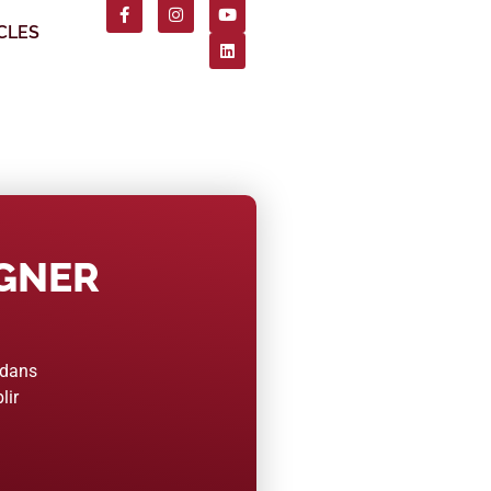
CLES
AGNER
 dans
lir