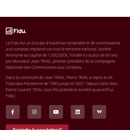
La Fidu est un Groupe d’expertise comptable et de commissariat
aux comptes implanté sur tout le territoire national. Société
Anonyme au capital de 1,000,000€, fondée il y a plus de 60 ans
par Monsieur Jean TRIAL, premier président de la Compagnie
Nationale des Commissaires aux Comptes.
Dans la continuité de Jean TRIAL, Pierre TRIAL a repris la SA
Fiduciaire Parisienne de 1983 jusqu’en 2001. Depuis cette date,
Pierre-Laurent TRIAL (son fils) préside la société (aujourd’hui
Fidu).