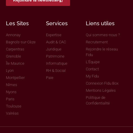
Rejoindre la newsletter
Les Sites
Services
Liens utiles
Annonay
Expertise
Qui sommes-nous ?
Bagnols-sur-Cèze
Audit & CAC
Recrutement
Carpentras
Juridique
Rejoindre le réseau
Fidu
Grenoble
Patrimoine
L'Équipe
Île Maurice
Informatique
Contact
Lyon
RH & Social
My Fidu
Montpellier
Paie
Connexion Fidu Box
Nîmes
Mentions Légales
Nyons
Politique de
Paris
Confidentialité
Toulouse
Valréas