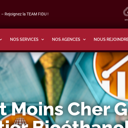
– Rejoignez la TEAM FIDU !
NOS SERVICES
NOS AGENCES
NOUS REJOINDR
t Moins Cher G
tier Bioéthano