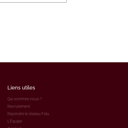
Liens utiles
Qui sommes-nous ?
Recrutement
Rejoindre le réseau Fidu
L'Équipe