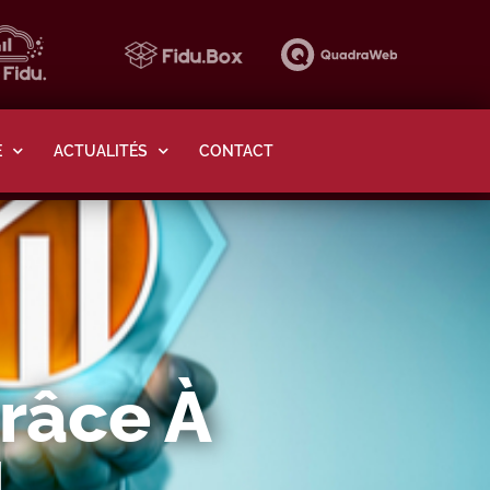
E
ACTUALITÉS
CONTACT
râce À
l