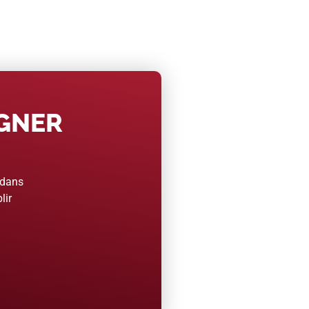
AGNER
 dans
lir