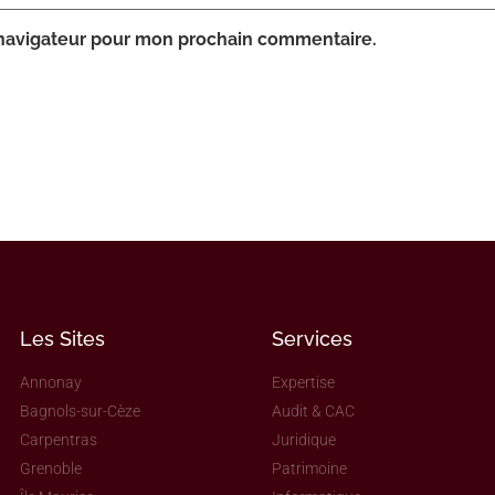
 navigateur pour mon prochain commentaire.
Les Sites
Services
Annonay
Expertise
Bagnols-sur-Cèze
Audit & CAC
Carpentras
Juridique
Grenoble
Patrimoine