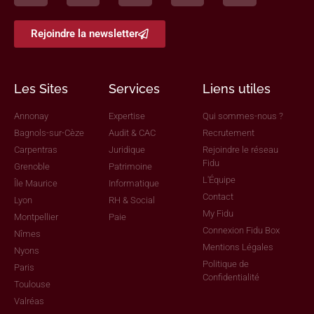
Rejoindre la newsletter
Les Sites
Services
Liens utiles
Annonay
Expertise
Qui sommes-nous ?
Bagnols-sur-Cèze
Audit & CAC
Recrutement
Carpentras
Juridique
Rejoindre le réseau
Fidu
Grenoble
Patrimoine
L'Équipe
Île Maurice
Informatique
Contact
Lyon
RH & Social
My Fidu
Montpellier
Paie
Connexion Fidu Box
Nîmes
Mentions Légales
Nyons
Politique de
Paris
Confidentialité
Toulouse
Valréas