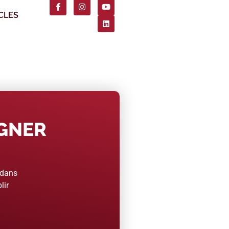
CLES
AGNER
 dans
lir