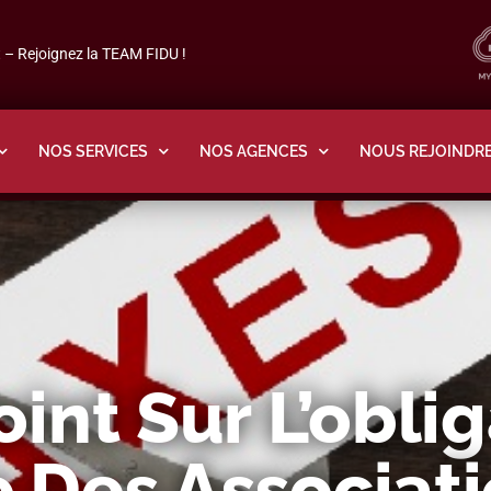
– Rejoignez la TEAM FIDU !
NOS SERVICES
NOS AGENCES
NOUS REJOINDR
oint Sur L’obli
e Des Associat