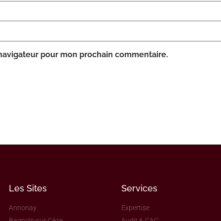
 navigateur pour mon prochain commentaire.
Les Sites
Services
Annonay
Expertise
Bagnols-sur-Cèze
Audit & CAC