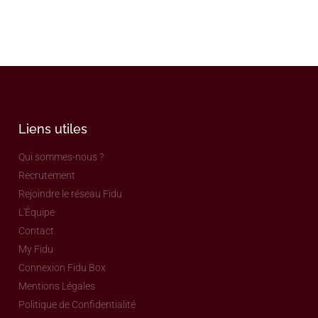
Liens utiles
Qui sommes-nous ?
Recrutement
Rejoindre le réseau Fidu
L'Équipe
Contact
My Fidu
Connexion Fidu Box
Mentions Légales
Politique de Confidentialité