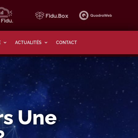
E
ACTUALITÉS
CONTACT
rs Une
?