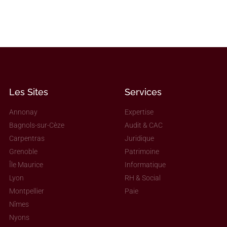
Les Sites
Services
Annonay
Expertise
Bagnols-sur-Cèze
Audit & CAC
Carpentras
Juridique
Grenoble
Patrimoine
Île Maurice
Informatique
Lyon
RH & Social
Montpellier
Paie
Nîmes
Nyons