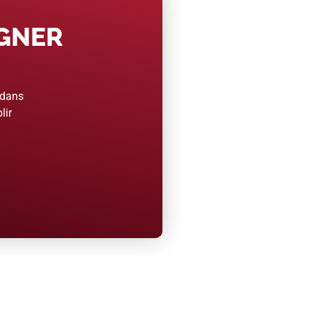
AGNER
 dans
lir