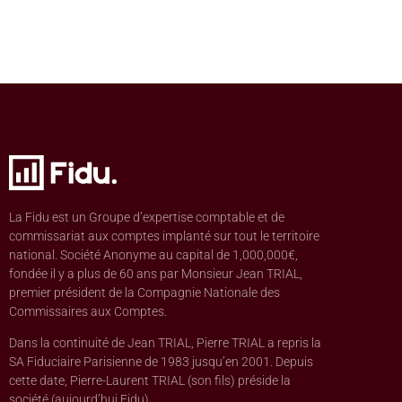
La Fidu est un Groupe d’expertise comptable et de
commissariat aux comptes implanté sur tout le territoire
national. Société Anonyme au capital de 1,000,000€,
fondée il y a plus de 60 ans par Monsieur Jean TRIAL,
premier président de la Compagnie Nationale des
Commissaires aux Comptes.
Dans la continuité de Jean TRIAL, Pierre TRIAL a repris la
SA Fiduciaire Parisienne de 1983 jusqu’en 2001. Depuis
cette date, Pierre-Laurent TRIAL (son fils) préside la
société (aujourd’hui Fidu).