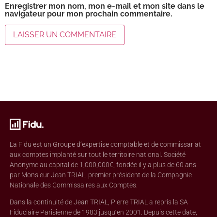
Enregistrer mon nom, mon e-mail et mon site dans le
navigateur pour mon prochain commentaire.
La Fidu est un Groupe d’expertise comptable et de commissariat
aux comptes implanté sur tout le territoire national. Société
Anonyme au capital de 1,000,000€, fondée il y a plus de 60 ans
par Monsieur Jean TRIAL, premier président de la Compagnie
Nationale des Commissaires aux Comptes.
Dans la continuité de Jean TRIAL, Pierre TRIAL a repris la SA
Fiduciaire Parisienne de 1983 jusqu’en 2001. Depuis cette date,