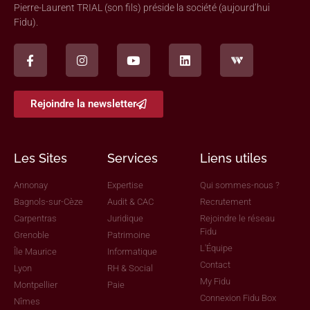
Pierre-Laurent TRIAL (son fils) préside la société (aujourd’hui
Fidu).
Rejoindre la newsletter
Les Sites
Services
Liens utiles
Annonay
Expertise
Qui sommes-nous ?
Bagnols-sur-Cèze
Audit & CAC
Recrutement
Carpentras
Juridique
Rejoindre le réseau
Fidu
Grenoble
Patrimoine
L'Équipe
Île Maurice
Informatique
Contact
Lyon
RH & Social
My Fidu
Montpellier
Paie
Connexion Fidu Box
Nîmes