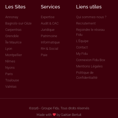
Les Sites
Services
Liens utiles
Annonay
Expertise
Qui sommes-nous ?
Bagnols-sur-Cèze
Audit & CAC
Recrutement
Carpentras
Juridique
Rejoindre le réseau
Fidu
Grenoble
Patrimoine
L'Équipe
Île Maurice
Informatique
Contact
Lyon
RH & Social
My Fidu
Montpellier
Paie
Connexion Fidu Box
Nîmes
Mentions Légales
Nyons
Politique de
Paris
Confidentialité
Toulouse
Valréas
©2026 - Groupe Fidu, Tous droits réservés
Made with
by Gaëtan Bertuit