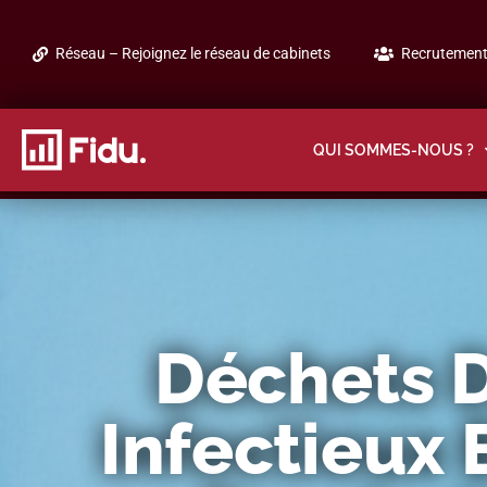
Réseau – Rejoignez le réseau de cabinets
Recrutement 
QUI SOMMES-NOUS ?
Déchets D
Infectieux 