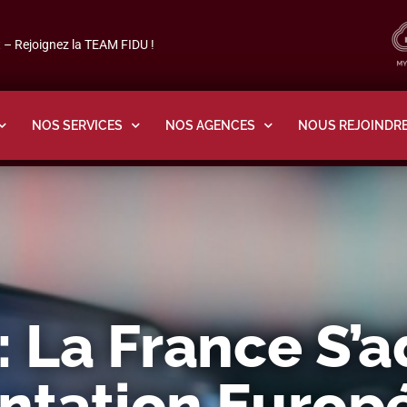
– Rejoignez la TEAM FIDU !
NOS SERVICES
NOS AGENCES
NOUS REJOINDR
: La France S’
ntation Europ