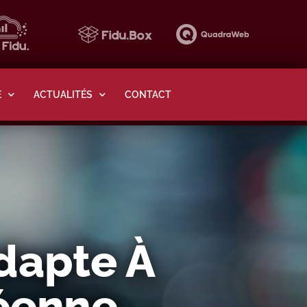
E
ACTUALITÉS
CONTACT
adapte À
éenne