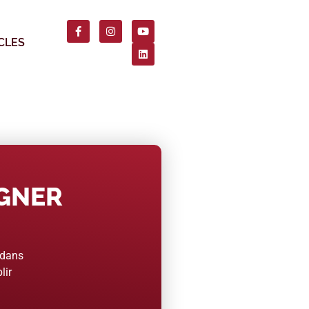
CLES
AGNER
 dans
lir