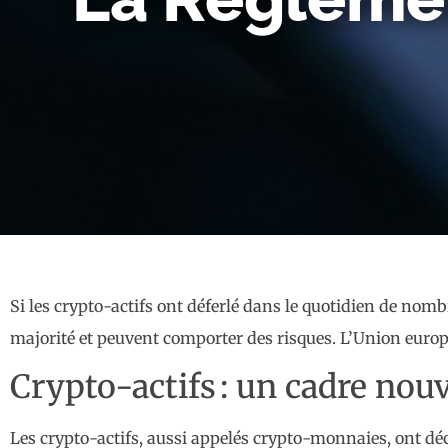
Si les crypto-actifs ont déferlé dans le quotidien de no
majorité et peuvent comporter des risques. L’Union europé
Crypto-actifs : un cadre nou
Les crypto-actifs, aussi appelés crypto-monnaies, ont 