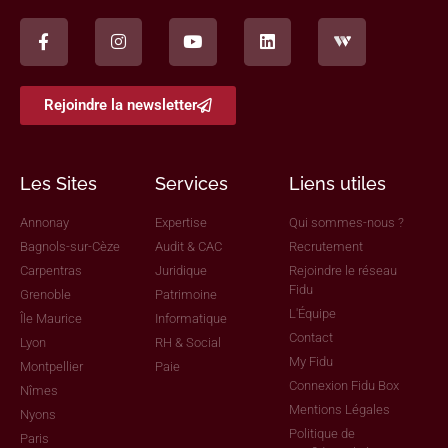
Rejoindre la newsletter
Les Sites
Services
Liens utiles
Annonay
Expertise
Qui sommes-nous ?
Bagnols-sur-Cèze
Audit & CAC
Recrutement
Carpentras
Juridique
Rejoindre le réseau
Fidu
Grenoble
Patrimoine
L'Équipe
Île Maurice
Informatique
Contact
Lyon
RH & Social
My Fidu
Montpellier
Paie
Connexion Fidu Box
Nîmes
Mentions Légales
Nyons
Politique de
Paris