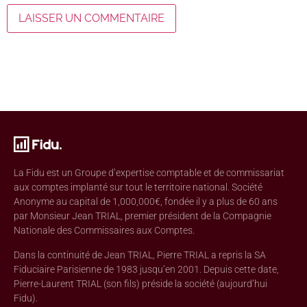
La Fidu est un Groupe d’expertise comptable et de commissariat
aux comptes implanté sur tout le territoire national. Société
Anonyme au capital de 1,000,000€, fondée il y a plus de 60 ans
par Monsieur Jean TRIAL, premier président de la Compagnie
Nationale des Commissaires aux Comptes.
Dans la continuité de Jean TRIAL, Pierre TRIAL a repris la SA
Fiduciaire Parisienne de 1983 jusqu’en 2001. Depuis cette date,
Pierre-Laurent TRIAL (son fils) préside la société (aujourd’hui
Fidu).