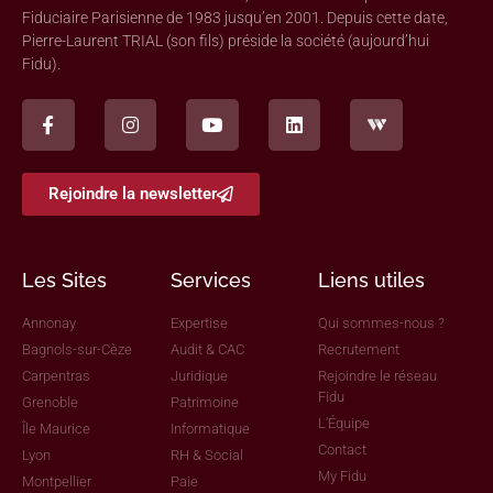
Fiduciaire Parisienne de 1983 jusqu’en 2001. Depuis cette date,
Pierre-Laurent TRIAL (son fils) préside la société (aujourd’hui
Fidu).
Rejoindre la newsletter
Les Sites
Services
Liens utiles
Annonay
Expertise
Qui sommes-nous ?
Bagnols-sur-Cèze
Audit & CAC
Recrutement
Carpentras
Juridique
Rejoindre le réseau
Fidu
Grenoble
Patrimoine
L'Équipe
Île Maurice
Informatique
Contact
Lyon
RH & Social
My Fidu
Montpellier
Paie