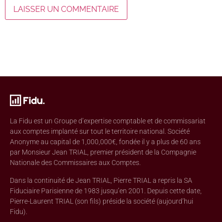
La Fidu est un Groupe d’expertise comptable et de commissariat
aux comptes implanté sur tout le territoire national. Société
Anonyme au capital de 1,000,000€, fondée il y a plus de 60 ans
par Monsieur Jean TRIAL, premier président de la Compagnie
Nationale des Commissaires aux Comptes.
Dans la continuité de Jean TRIAL, Pierre TRIAL a repris la SA
Fiduciaire Parisienne de 1983 jusqu’en 2001. Depuis cette date,
Pierre-Laurent TRIAL (son fils) préside la société (aujourd’hui
Fidu).