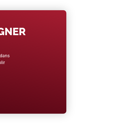
AGNER
 dans
lir