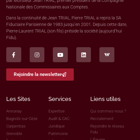
par Monsieur Jean TRIAL, premier président de la Compagnie
Nationale des Commissaires aux Comptes.
Dans la continuité de Jean TRIAL, Pierre TRIAL a repris la SA
Fiduciaire Parisienne de 1983 jusqu’en 2001. Depuis cette date,
Pierre-Laurent TRIAL (son fils) préside la société (aujourd’hui
Fidu).
Rejoindre la newsletter
Les Sites
Services
Liens utiles
Annonay
Expertise
Qui sommes-nous ?
Bagnols-sur-Cèze
Audit & CAC
Recrutement
Carpentras
Juridique
Rejoindre le réseau
Fidu
Grenoble
Patrimoine
L'Équipe