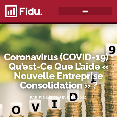
QUI SOMMES-NOUS ?
Coronavirus (COVID-19) :
Qu’est-Ce Que L’aide «
Nouvelle Entreprise
Consolidation » ?
PAR
FIDU
22 FÉVRIER 2022