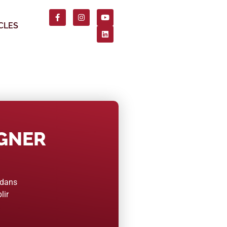
CLES
AGNER
 dans
lir