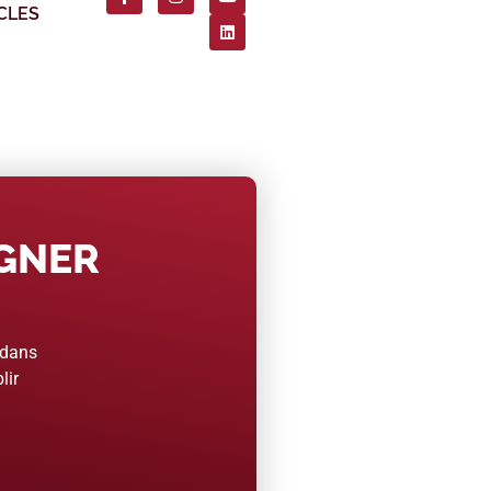
CLES
AGNER
 dans
lir