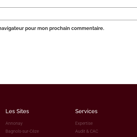
 navigateur pour mon prochain commentaire.
Les Sites
Services
Annonay
Expertise
Bagnols-sur-Cèze
Audit & CAC