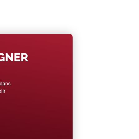
AGNER
 dans
lir