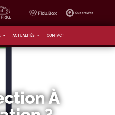
E
ACTUALITÉS
CONTACT
ection À
ation ?