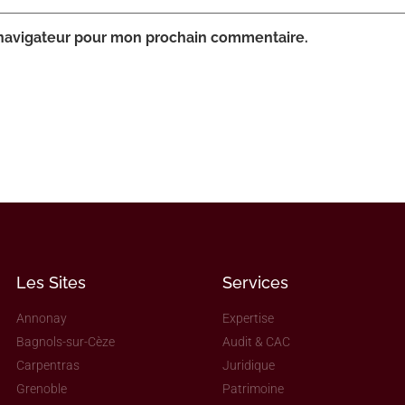
 navigateur pour mon prochain commentaire.
Les Sites
Services
Annonay
Expertise
Bagnols-sur-Cèze
Audit & CAC
Carpentras
Juridique
Grenoble
Patrimoine