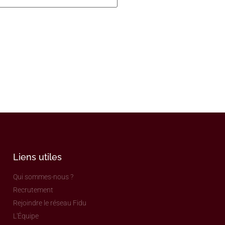
Liens utiles
Qui sommes-nous ?
Recrutement
Rejoindre le réseau Fidu
L'Équipe