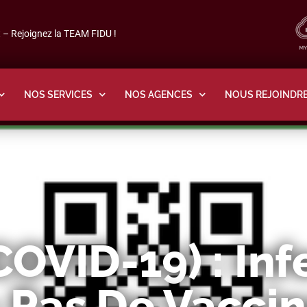
– Rejoignez la TEAM FIDU !
NOS SERVICES
NOS AGENCES
NOUS REJOINDR
OVID-19) : Inf
 Pas De Vaccin