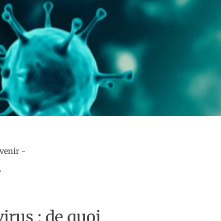
?
irus : de quoi