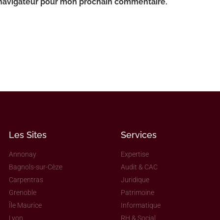
 navigateur pour mon prochain commentaire.
Les Sites
Services
Annonay
Expertise
Bagnols-sur-Cèze
Audit & CAC
Carpentras
Juridique
Grenoble
Patrimoine
Île Maurice
Informatique
Lyon
RH & Social