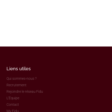
Liens utiles
Qui sommes-nous ?
Recrutement
Rejoindre le réseau Fidu
L'Équipe
Contact
My Fidu