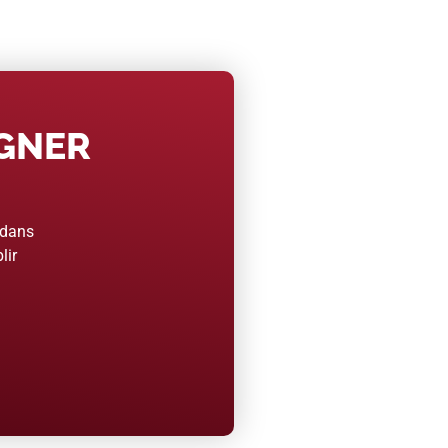
AGNER
 dans
lir