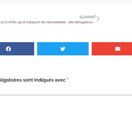
SUIVANT
Coronavirus (COVID-19) et transport de marchandises : des dérogations à l’interdiction de circulation
igatoires sont indiqués avec
*