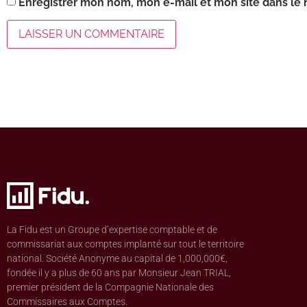
Enregistrer mon nom, mon e-mail et mon site dans le
La Fidu est un Groupe d’expertise comptable et de
commissariat aux comptes implanté sur tout le territoire
national. Société Anonyme au capital de 1,000,000€,
fondée il y a plus de 60 ans par Monsieur Jean TRIAL,
premier président de la Compagnie Nationale des
Commissaires aux Comptes.