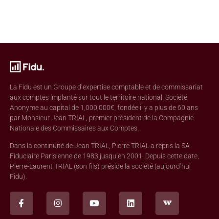
La Fidu est un Groupe d’expertise comptable et de commissariat
aux comptes implanté sur tout le territoire national. Société
Anonyme au capital de 1,000,000€, fondée il y a plus de 60 ans
par Monsieur Jean TRIAL, premier président de la Compagnie
Nationale des Commissaires aux Comptes.
Dans la continuité de Jean TRIAL, Pierre TRIAL a repris la SA
Fiduciaire Parisienne de 1983 jusqu’en 2001. Depuis cette date,
Pierre-Laurent TRIAL (son fils) préside la société (aujourd’hui
Fidu).