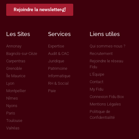
Rejoindre la newsletter
Les Sites
Services
Liens utiles
Annonay
Expertise
Qui sommes-nous ?
Bagnols-sur-Cèze
Audit & CAC
Recrutement
Carpentras
Juridique
Rejoindre le réseau
Fidu
Grenoble
Patrimoine
L'Équipe
Île Maurice
Informatique
Contact
Lyon
RH & Social
My Fidu
Montpellier
Paie
Connexion Fidu Box
Nîmes
Mentions Légales
Nyons
Politique de
Paris
Confidentialité
Toulouse
Valréas