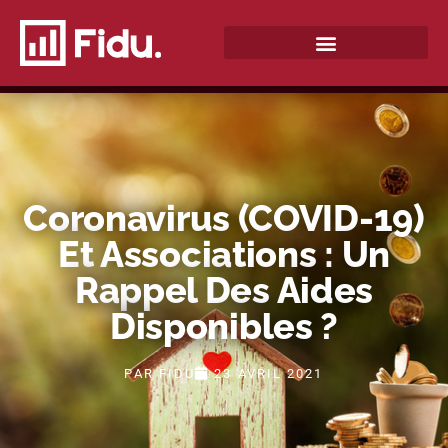
QUI SOMMES-NOUS ?
Coronavirus (COVID-19)
Et Associations : Un
Rappel Des Aides
Disponibles ?
PAR
FIDU
23 AVRIL 2021