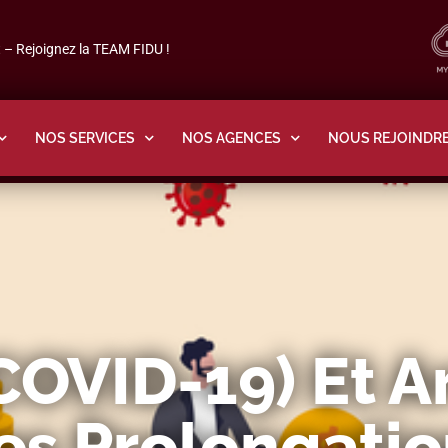
– Rejoignez la TEAM FIDU !
NOS SERVICES
NOS AGENCES
NOUS REJOINDR
COVID-19) Et A
Des Prolongatio