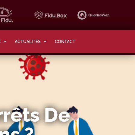
E
ACTUALITÉS
CONTACT
rrêts De
ns ?