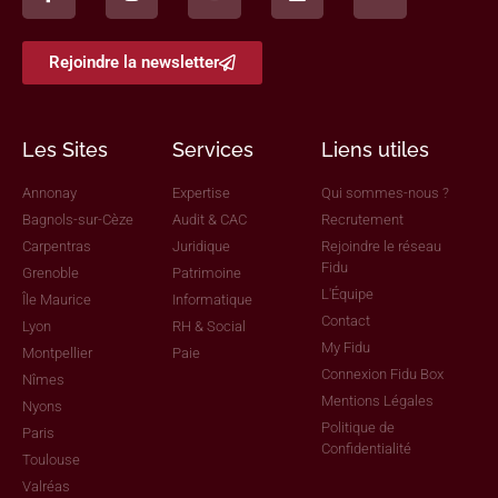
Rejoindre la newsletter
Les Sites
Services
Liens utiles
Annonay
Expertise
Qui sommes-nous ?
Bagnols-sur-Cèze
Audit & CAC
Recrutement
Carpentras
Juridique
Rejoindre le réseau
Fidu
Grenoble
Patrimoine
L'Équipe
Île Maurice
Informatique
Contact
Lyon
RH & Social
My Fidu
Montpellier
Paie
Connexion Fidu Box
Nîmes
Mentions Légales
Nyons
Politique de
Paris
Confidentialité
Toulouse
Valréas