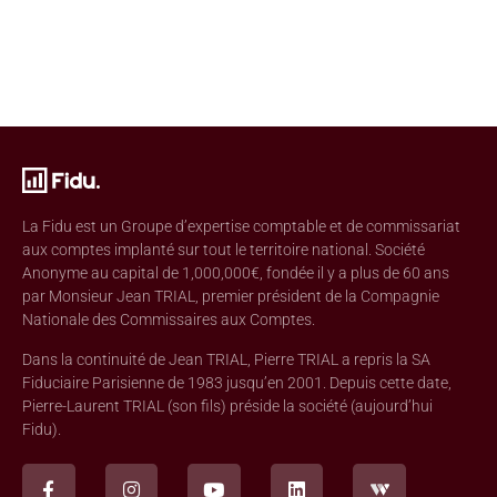
La Fidu est un Groupe d’expertise comptable et de commissariat
aux comptes implanté sur tout le territoire national. Société
Anonyme au capital de 1,000,000€, fondée il y a plus de 60 ans
par Monsieur Jean TRIAL, premier président de la Compagnie
Nationale des Commissaires aux Comptes.
Dans la continuité de Jean TRIAL, Pierre TRIAL a repris la SA
Fiduciaire Parisienne de 1983 jusqu’en 2001. Depuis cette date,
Pierre-Laurent TRIAL (son fils) préside la société (aujourd’hui
Fidu).