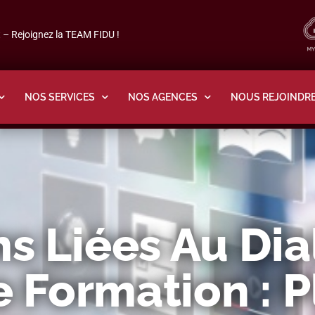
– Rejoignez la TEAM FIDU !
NOS SERVICES
NOS AGENCES
NOUS REJOINDR
ns Liées Au Di
e Formation : 