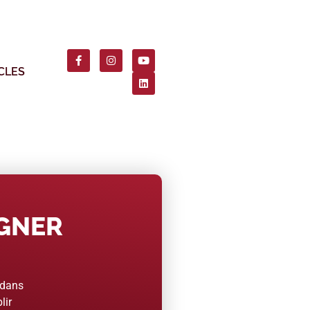
CLES
AGNER
 dans
lir