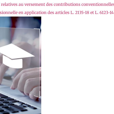
 relatives au versement des contributions conventionnelles
onnelle en application des articles L. 2135-18 et L. 6123-14