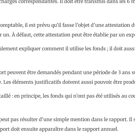
 charges correspondantes. Il doit être transmis dans les 6 mo
n comptable, il est prévu qu’il fasse l’objet d’une attestati
r un. À défaut, cette attestation peut être établie par un ex
eulement expliquer comment il utilise les fonds ; il doit aus
rt peuvent être demandés pendant une période de 3 ans sui
. Les éléments justificatifs doivent aussi pouvoir être pro
illé : en principe, les fonds qui n’ont pas été utilisés au co
e peut pas résulter d’une simple mention dans le rapport. I
eport doit ensuite apparaître dans le rapport annuel.