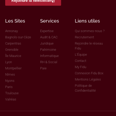
Rejoindre la newsletter
Les Sites
Services
Liens utiles
Annonay
Expertise
Qui sommes-nous ?
Bagnols-sur-Cèze
Audit & CAC
Recrutement
Carpentras
Juridique
Rejoindre le réseau
Fidu
Grenoble
Patrimoine
L'Équipe
Île Maurice
Informatique
Contact
Lyon
RH & Social
My Fidu
Montpellier
Paie
Connexion Fidu Box
Nîmes
Mentions Légales
Nyons
Politique de
Paris
Confidentialité
Toulouse
Valréas