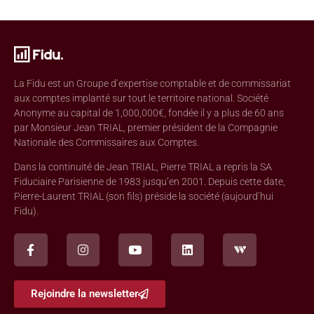
La Fidu est un Groupe d’expertise comptable et de commissariat
aux comptes implanté sur tout le territoire national. Société
Anonyme au capital de 1,000,000€, fondée il y a plus de 60 ans
par Monsieur Jean TRIAL, premier président de la Compagnie
Nationale des Commissaires aux Comptes.
Dans la continuité de Jean TRIAL, Pierre TRIAL a repris la SA
Fiduciaire Parisienne de 1983 jusqu’en 2001. Depuis cette date,
Pierre-Laurent TRIAL (son fils) préside la société (aujourd’hui
Fidu).
Rejoindre la newsletter