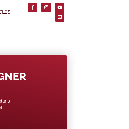
CLES
AGNER
 dans
lir