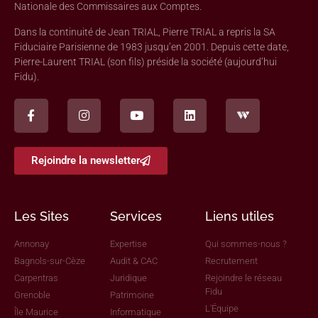
Nationale des Commissaires aux Comptes.
Dans la continuité de Jean TRIAL, Pierre TRIAL a repris la SA
Fiduciaire Parisienne de 1983 jusqu’en 2001. Depuis cette date,
Pierre-Laurent TRIAL (son fils) préside la société (aujourd’hui
Fidu).
Rejoindre la newsletter
Les Sites
Services
Liens utiles
Annonay
Expertise
Qui sommes-nous ?
Bagnols-sur-Cèze
Audit & CAC
Recrutement
Carpentras
Juridique
Rejoindre le réseau
Fidu
Grenoble
Patrimoine
L'Équipe
Île Maurice
Informatique