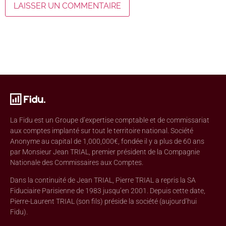
La Fidu est un Groupe d’expertise comptable et de commissariat
aux comptes implanté sur tout le territoire national. Société
Anonyme au capital de 1,000,000€, fondée il y a plus de 60 ans
par Monsieur Jean TRIAL, premier président de la Compagnie
Nationale des Commissaires aux Comptes.
Dans la continuité de Jean TRIAL, Pierre TRIAL a repris la SA
Fiduciaire Parisienne de 1983 jusqu’en 2001. Depuis cette date,
Pierre-Laurent TRIAL (son fils) préside la société (aujourd’hui
Fidu).