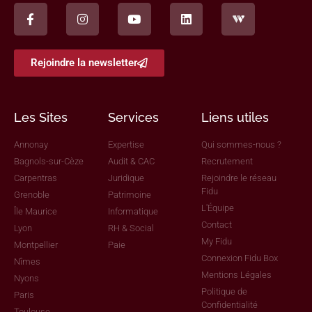
Rejoindre la newsletter
Les Sites
Services
Liens utiles
Annonay
Expertise
Qui sommes-nous ?
Bagnols-sur-Cèze
Audit & CAC
Recrutement
Carpentras
Juridique
Rejoindre le réseau
Fidu
Grenoble
Patrimoine
L'Équipe
Île Maurice
Informatique
Contact
Lyon
RH & Social
My Fidu
Montpellier
Paie
Connexion Fidu Box
Nîmes
Mentions Légales
Nyons
Politique de
Paris
Confidentialité
Toulouse