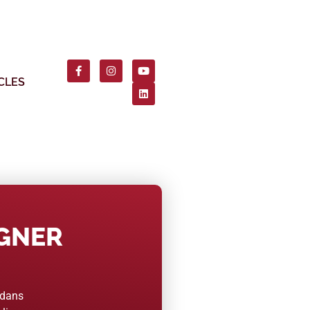
CLES
AGNER
 dans