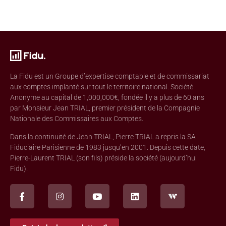
La Fidu est un Groupe d’expertise comptable et de commissariat
aux comptes implanté sur tout le territoire national. Société
Anonyme au capital de 1,000,000€, fondée il y a plus de 60 ans
par Monsieur Jean TRIAL, premier président de la Compagnie
Nationale des Commissaires aux Comptes.
Dans la continuité de Jean TRIAL, Pierre TRIAL a repris la SA
Fiduciaire Parisienne de 1983 jusqu’en 2001. Depuis cette date,
Pierre-Laurent TRIAL (son fils) préside la société (aujourd’hui
Fidu).