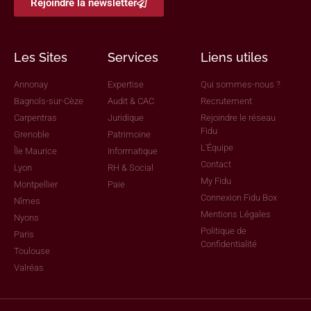
Rejoindre la newsletter
Les Sites
Services
Liens utiles
Annonay
Expertise
Qui sommes-nous ?
Bagnols-sur-Cèze
Audit & CAC
Recrutement
Carpentras
Juridique
Rejoindre le réseau
Fidu
Grenoble
Patrimoine
L'Équipe
Île Maurice
Informatique
Contact
Lyon
RH & Social
My Fidu
Montpellier
Paie
Connexion Fidu Box
Nîmes
Mentions Légales
Nyons
Politique de
Paris
Confidentialité
Toulouse
Valréas