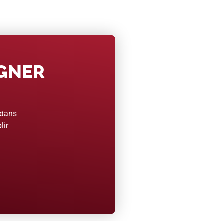
AGNER
 dans
lir