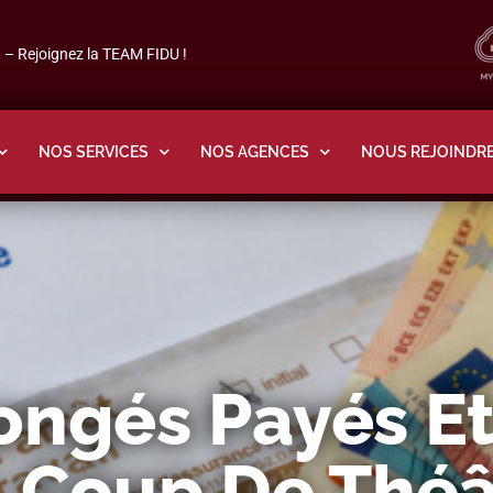
– Rejoignez la TEAM FIDU !
NOS SERVICES
NOS AGENCES
NOUS REJOINDR
ongés Payés Et
: Coup De Théâ