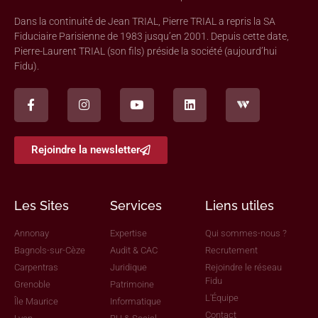
Dans la continuité de Jean TRIAL, Pierre TRIAL a repris la SA
Fiduciaire Parisienne de 1983 jusqu’en 2001. Depuis cette date,
Pierre-Laurent TRIAL (son fils) préside la société (aujourd’hui
Fidu).
Rejoindre la newsletter
Les Sites
Services
Liens utiles
Annonay
Expertise
Qui sommes-nous ?
Bagnols-sur-Cèze
Audit & CAC
Recrutement
Carpentras
Juridique
Rejoindre le réseau
Fidu
Grenoble
Patrimoine
L'Équipe
Île Maurice
Informatique
Contact