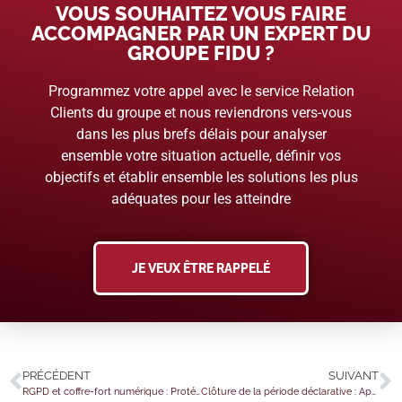
VOUS SOUHAITEZ VOUS FAIRE
ACCOMPAGNER PAR UN EXPERT DU
GROUPE FIDU ?
Programmez votre appel avec le service Relation
Clients du groupe et nous reviendrons vers-vous
dans les plus brefs délais pour analyser
ensemble votre situation actuelle, définir vos
objectifs et établir ensemble les solutions les plus
adéquates pour les atteindre
JE VEUX ÊTRE RAPPELÉ
PRÉCÉDENT
SUIVANT
RGPD et coffre-fort numérique : Protégez les données sensibles de votre entreprise en toute conformité
Clôture de la période déclarative : Apaisez vos inquiétudes, le service de correction sera disponible à partir du 2 août !