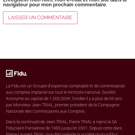
navigateur pour mon prochain commentaire.
La Fidu est un Groupe d’expertise comptable et de commissariat
aux comptes implanté sur tout le territoire national. Société
Anonyme au capital de 1,000,000€, fondée il y a plus de 60 ans
par Monsieur Jean TRIAL, premier président de la Compagnie
Nationale des Commissaires aux Comptes.
Dans la continuité de Jean TRIAL, Pierre TRIAL a repris la SA
Fiduciaire Parisienne de 1983 jusqu’en 2001. Depuis cette date,
Pierre-Laurent TRIAL (son fils) préside la société (aujourd’hui