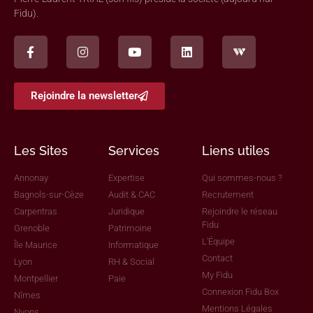
Fidu).
Rejoindre la newsletter
Les Sites
Services
Liens utiles
Annonay
Expertise
Qui sommes-nous ?
Bagnols-sur-Cèze
Audit & CAC
Recrutement
Carpentras
Juridique
Rejoindre le réseau
Fidu
Grenoble
Patrimoine
L'Équipe
Île Maurice
Informatique
Contact
Lyon
RH & Social
My Fidu
Montpellier
Paie
Connexion Fidu Box
Nîmes
Mentions Légales
Nyons