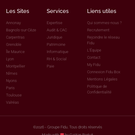
Les Sites
Services
Liens utiles
Annonay
Expertise
Qui sommes-nous ?
Bagnols-sur-Cèze
Audit & CAC
Recrutement
Carpentras
Juridique
Rejoindre le réseau
Fidu
Grenoble
Patrimoine
L'Équipe
Île Maurice
Informatique
Contact
Lyon
RH & Social
My Fidu
Montpellier
Paie
Connexion Fidu Box
Nîmes
Mentions Légales
Nyons
Politique de
Paris
Confidentialité
Toulouse
Valréas
©2026 - Groupe Fidu, Tous droits réservés
Made with
by Gaëtan Bertuit