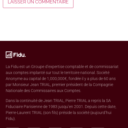
La Fidu est un Groupe d’expertise comptable et de commissariat
aux comptes implanté sur tout le territoire national. Société
Anonyme au capital de 1,000,000€, fondée il y a plus de 60 ans
par Monsieur Jean TRIAL, premier président de la Compagnie
Nationale des Commissaires aux Comptes.
Dans la continuité de Jean TRIAL, Pierre TRIAL a repris la SA
Fiduciaire Parisienne de 1983 jusqu’en 2001. Depuis cette date,
Pierre-Laurent TRIAL (son fils) préside la société (aujourd’hui
Fidu).