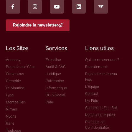
Rejoindre la newsletter
Les Sites
Services
Liens utiles
Annonay
Expertise
Qui sommes-nous ?
Bagnols-sur-Cèze
Audit & CAC
Recrutement
Carpentras
Juridique
Rejoindre le réseau
Fidu
Grenoble
Patrimoine
L'Équipe
Île Maurice
Informatique
Contact
Lyon
RH & Social
My Fidu
Montpellier
Paie
Connexion Fidu Box
Nîmes
Mentions Légales
Nyons
Politique de
Paris
Confidentialité
Toulouse