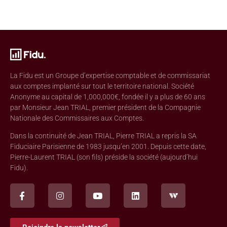
La Fidu est un Groupe d’expertise comptable et de commissariat
aux comptes implanté sur tout le territoire national. Société
Anonyme au capital de 1,000,000€, fondée il y a plus de 60 ans
par Monsieur Jean TRIAL, premier président de la Compagnie
Nationale des Commissaires aux Comptes.
Dans la continuité de Jean TRIAL, Pierre TRIAL a repris la SA
Fiduciaire Parisienne de 1983 jusqu’en 2001. Depuis cette date,
Pierre-Laurent TRIAL (son fils) préside la société (aujourd’hui
Fidu).