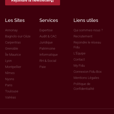
Rejoindre la newsletter
Les Sites
Services
Liens utiles
Annonay
Expertise
Qui sommes-nous ?
Bagnols-sur-Cèze
Audit & CAC
Recrutement
Carpentras
Juridique
Rejoindre le réseau
Fidu
Grenoble
Patrimoine
L'Équipe
Île Maurice
Informatique
Contact
Lyon
RH & Social
My Fidu
Montpellier
Paie
Connexion Fidu Box
Nîmes
Mentions Légales
Nyons
Politique de
Paris
Confidentialité
Toulouse
Valréas