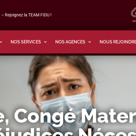
– Rejoignez la TEAM FIDU !
NOS SERVICES
NOS AGENCES
NOUS REJOINDR
, Congé Matern
judices Nécess