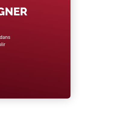
AGNER
 dans
lir