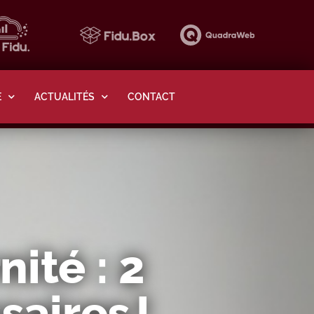
E
ACTUALITÉS
CONTACT
ité : 2
aires !