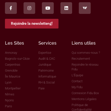
Rejoindre la newsletter
Les Sites
Services
Liens utiles
Annonay
Expertise
Qui sommes-nous ?
Bagnols-sur-Cèze
Audit & CAC
Recrutement
Carpentras
Juridique
Rejoindre le réseau
Fidu
Grenoble
Patrimoine
L'Équipe
Île Maurice
Informatique
Contact
Lyon
RH & Social
My Fidu
Montpellier
Paie
Connexion Fidu Box
Nîmes
Mentions Légales
Nyons
Politique de
Paris
Confidentialité