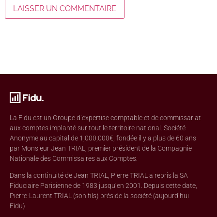
La Fidu est un Groupe d’expertise comptable et de commissariat
aux comptes implanté sur tout le territoire national. Société
Anonyme au capital de 1,000,000€, fondée il y a plus de 60 ans
par Monsieur Jean TRIAL, premier président de la Compagnie
Nationale des Commissaires aux Comptes.
Dans la continuité de Jean TRIAL, Pierre TRIAL a repris la SA
Fiduciaire Parisienne de 1983 jusqu’en 2001. Depuis cette date,
Pierre-Laurent TRIAL (son fils) préside la société (aujourd’hui
Fidu).