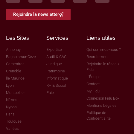
Rejoindre la newsletter
Les Sites
Services
Liens utiles
Annonay
Expertise
Qui sommes-nous ?
Bagnols-sur-Cèze
Audit & CAC
Recrutement
Carpentras
Juridique
Rejoindre le réseau
Fidu
Grenoble
Patrimoine
L'Équipe
Île Maurice
Informatique
Contact
Lyon
RH & Social
My Fidu
Montpellier
Paie
Connexion Fidu Box
Nîmes
Mentions Légales
Nyons
Politique de
Paris
Confidentialité
Toulouse
Valréas