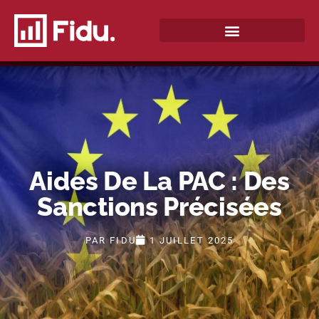
QUI SOMMES-NOUS ?
Aides De La PAC : Des
Sanctions Précisées
PAR
FIDU
1 JUILLET 2025