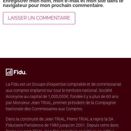
Enregistrer mon nom, mon e-mail et mon site dans le
navigateur pour mon prochain commentaire.
La Fidu est un Groupe d’expertise comptable et de commissariat
aux comptes implanté sur tout le territoire national. Société
Anonyme au capital de 1,000,000€, fondée il y a plus de 60 ans
par Monsieur Jean TRIAL, premier président de la Compagnie
Nationale des Commissaires aux Comptes.
Dans la continuité de Jean TRIAL, Pierre TRIAL a repris la SA
Fiduciaire Parisienne de 1983 jusqu’en 2001. Depuis cette date,