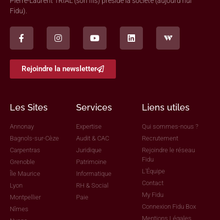
Pierre-Laurent TRIAL (son fils) préside la société (aujourd’hui
Fidu).
Rejoindre la newsletter
Les Sites
Services
Liens utiles
Annonay
Expertise
Qui sommes-nous ?
Bagnols-sur-Cèze
Audit & CAC
Recrutement
Carpentras
Juridique
Rejoindre le réseau
Fidu
Grenoble
Patrimoine
L'Équipe
Île Maurice
Informatique
Contact
Lyon
RH & Social
My Fidu
Montpellier
Paie
Connexion Fidu Box
Nîmes
Mentions Légales