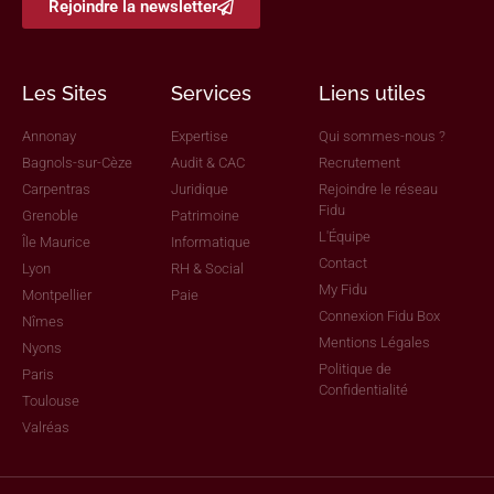
Rejoindre la newsletter
Les Sites
Services
Liens utiles
Annonay
Expertise
Qui sommes-nous ?
Bagnols-sur-Cèze
Audit & CAC
Recrutement
Carpentras
Juridique
Rejoindre le réseau
Fidu
Grenoble
Patrimoine
L'Équipe
Île Maurice
Informatique
Contact
Lyon
RH & Social
My Fidu
Montpellier
Paie
Connexion Fidu Box
Nîmes
Mentions Légales
Nyons
Politique de
Paris
Confidentialité
Toulouse
Valréas