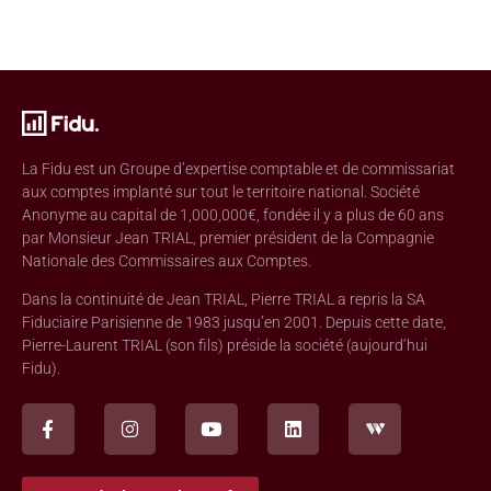
La Fidu est un Groupe d’expertise comptable et de commissariat
aux comptes implanté sur tout le territoire national. Société
Anonyme au capital de 1,000,000€, fondée il y a plus de 60 ans
par Monsieur Jean TRIAL, premier président de la Compagnie
Nationale des Commissaires aux Comptes.
Dans la continuité de Jean TRIAL, Pierre TRIAL a repris la SA
Fiduciaire Parisienne de 1983 jusqu’en 2001. Depuis cette date,
Pierre-Laurent TRIAL (son fils) préside la société (aujourd’hui
Fidu).