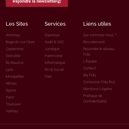
Rejoindre la newsletter
Les Sites
Services
Liens utiles
Annonay
Expertise
Qui sommes-nous ?
Bagnols-sur-Cèze
Audit & CAC
Recrutement
Carpentras
Juridique
Rejoindre le réseau
Fidu
Grenoble
Patrimoine
L'Équipe
Île Maurice
Informatique
Contact
Lyon
RH & Social
My Fidu
Montpellier
Paie
Connexion Fidu Box
Nîmes
Mentions Légales
Nyons
Politique de
Paris
Confidentialité
Toulouse
Valréas