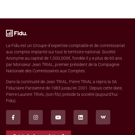
La Fidu est un Groupe d’expertise comptable et de commissariat
aux comptes implanté sur tout le territoire national. Société
Anonyme au capital de 1,000,000€, fondée il y a plus de 60 ans
par Monsieur Jean TRIAL, premier président de la Compagnie
Nationale des Commissaires aux Comptes.
Dans la continuité de Jean TRIAL, Pierre TRIAL a repris la SA
Fiduciaire Parisienne de 1983 jusqu’en 2001. Depuis cette date,
Pierre-Laurent TRIAL (son fils) préside la société (aujourd’hui
Fidu).